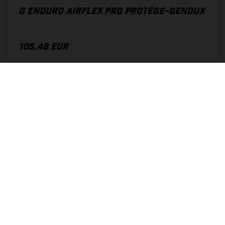
G ENDURO AIRFLEX PRO PROTÈGE-GENOUX
105,48 EUR