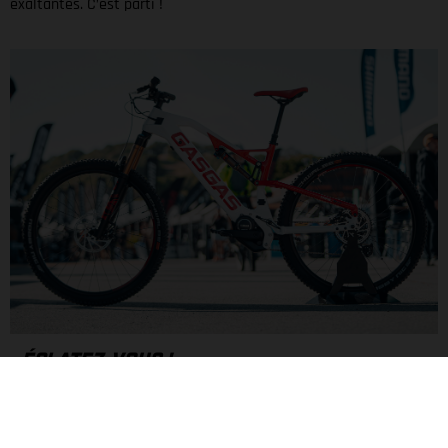
exaltantes. C’est parti !
ÉCLATEZ-VOUS !
Avec son moteur PW-ST de Yamaha d’un couple de 70 Nm et
sa batterie Simplo intégrée de 630 Wh, vous pouvez ajuster
avec précision votre conduite grâce à cinq modes d’assistance