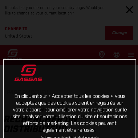
It looks like you are not on your country page. Would you
like to change to your current location?
CHANGE TO
Change
United States
PAGE D'ACCUEIL
En cliquant sur « Accepter tous les cookies », vous
acceptez que des cookies soient enregistrés sur
votre appareil pour améliorer votre navigation sur le
site, analyser votre utilisation du site et soutenir nos
RECHERCHER UN
efforts de marketing. Les cookies peuvent
DISTRIBUTEUR
également être refusés.
Politique de confidentialité
Mentions légales