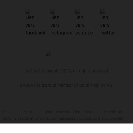
GASGAS Copyright 2026, all rights reserved.
GASGAS is a proud member of Bajaj Mobility AG.
Les vélos présentées en photo peuvent différer du modèle de série sur
certains détails et certaines sont équipées d’options contre supplément.
Toutes les indications sur le volume de livraison, l’aspect, les
performances, les dimensions et les poids des vélos ne sont pas