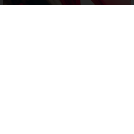
PROTECTION DE CADRE AMOVIBLE
Puisant son inspiration de nos racines dans l’univers du
motocross, le MXC est doté de caches personnalisés
amovibles conçus pour protéger votre cadre. Des supports de
fixation et des bouchons caoutchouc facilement amovibles
vous offrent toutes les options que vous souhaitez.