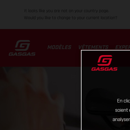
It looks like you are not on your country page.
Would you like to change to your current location?
MODÈLES
VÊTEMENTS
EXPE
En cli
soient 
analyser