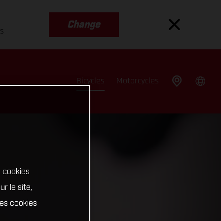
Change
es
Bicycles
Motorcycles
s cookies
r le site,
Les cookies