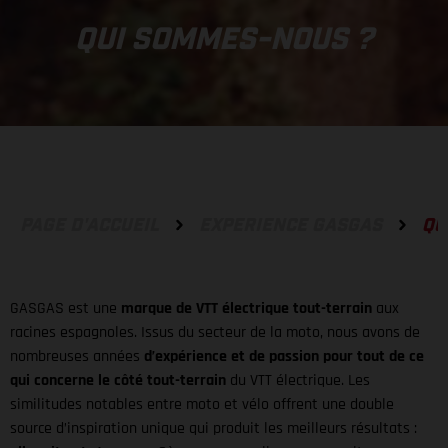
QUI SOMMES-NOUS ?
PAGE D'ACCUEIL
EXPERIENCE GASGAS
QU
GASGAS est une
marque de VTT électrique tout-terrain
aux
racines espagnoles. Issus du secteur de la moto, nous avons de
nombreuses années
d’expérience et de passion pour tout de ce
qui concerne le côté tout-terrain
du VTT électrique. Les
similitudes notables entre moto et vélo offrent une double
source d’inspiration unique qui produit les meilleurs résultats :