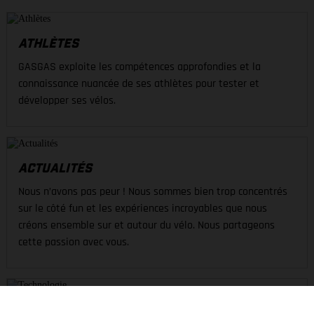
ATHLÈTES
GASGAS exploite les compétences approfondies et la
connaissance nuancée de ses athlètes pour tester et
développer ses vélos.
ACTUALITÉS
Nous n’avons pas peur ! Nous sommes bien trop concentrés
sur le côté fun et les expériences incroyables que nous
créons ensemble sur et autour du vélo. Nous partageons
cette passion avec vous.
TECHNOLOGIE