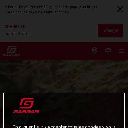
It looks like you are not on your country page. Would you
like to change to your current location?
CHANGE TO
Change
United States
En cliquant sur « Accepter tous les cookies », vous