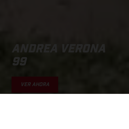
ANDREA VERONA
99
VER AHORA