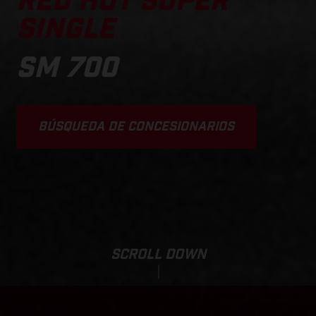
RED HOT SUPER
SINGLE
SM 700
BÚSQUEDA DE CONCESIONARIOS
SCROLL DOWN