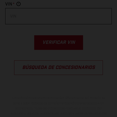
*
VIN
VERIFICAR VIN
BÚSQUEDA DE CONCESIONARIOS
Los vehículos representados pueden diferenciarse del modelo de
serie y estar dotados de complementos adicionales sujetos a un
sobreprecio. Todas las indicaciones relativas al contenido del
suministro, aspecto, prestaciones, medidas y pesos de los vehículos