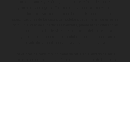
no son vinculantes y están sujetas a errores y fallos de impresión,
gramática y ortografía. Por este motivo, queda reservado el
derecho a realizar cualquier modificación. Recuerda que las
especificaciones de los distintos modelos pueden variar de un país a
otro. En el caso de superficies revestidas, puede haber diferencias
de color debido a las desviaciones habituales del proceso. Las
imágenes e ilustraciones de los modelos de enduro muestran el
estado de competición y no la versión homologada.
Los valores de consumo indicados se refieren al estado de serie
apto para carretera de los vehículos en el momento de la entrega
de fábrica.
LA EMPRESA