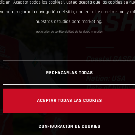
clic en “Aceptar todas las cookies”, usted acepta que las cookies se g
ivo para mejorar la navegación del sitio, analizar el uso del mismo, y co
AS
nuestros estudios para marketing.
Declaración de confidencialidad de los datos
Impresión
Coastal GASGA
RECHAZARLAS TODAS
Nation: USA
Date of birth: 
Bike: EX 350F
ACEPTAR TODAS LAS COOKIES
CONFIGURACIÓN DE COOKIES