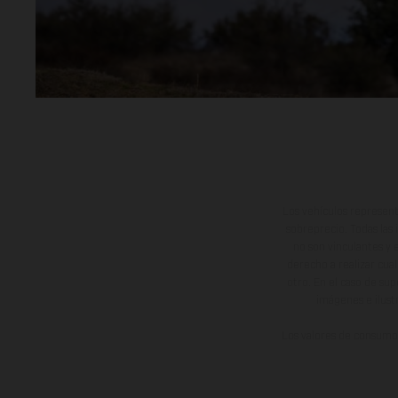
Los vehículos represent
sobreprecio. Todas las 
no son vinculantes y 
derecho a realizar cua
otro. En el caso de sup
imágenes e ilust
Los valores de consumo 