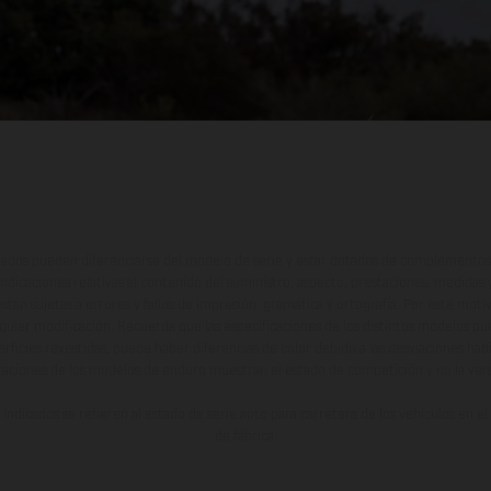
ados pueden diferenciarse del modelo de serie y estar dotados de complementos 
indicaciones relativas al contenido del suministro, aspecto, prestaciones, medidas 
están sujetas a errores y fallos de impresión, gramática y ortografía. Por este moti
lquier modificación. Recuerda que las especificaciones de los distintos modelos pue
erficies revestidas, puede haber diferencias de color debido a las desviaciones hab
raciones de los modelos de enduro muestran el estado de competición y no la ve
indicados se refieren al estado de serie apto para carretera de los vehículos en 
de fábrica.