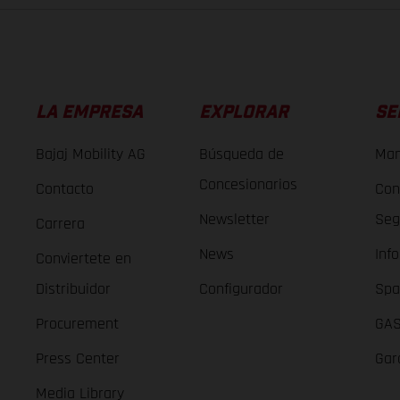
LA EMPRESA
EXPLORAR
SE
Bajaj Mobility AG
Búsqueda de
Man
Concesionarios
Contacto
Con
Newsletter
Seg
Carrera
News
Inf
Conviertete en
Distribuidor
Configurador
Spa
Procurement
GAS
Press Center
Gar
Media Library