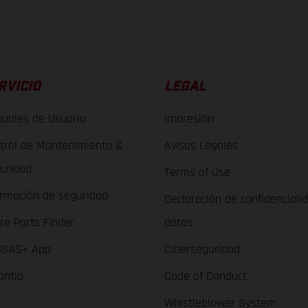
RVICIO
LEGAL
uales de Usuario
Impresión
trol de Mantenimiento &
Avisos Legales
uridad
Terms of Use
ormación de seguridad
Declaración de confidenciali
re Parts Finder
datos
GAS+ App
Ciberseguridad
antía
Code of Conduct
Whistleblower System