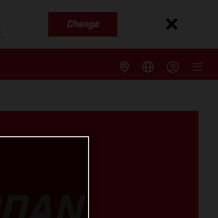
Change
s
RDAN