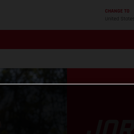
CHANGE TO
United State
JO