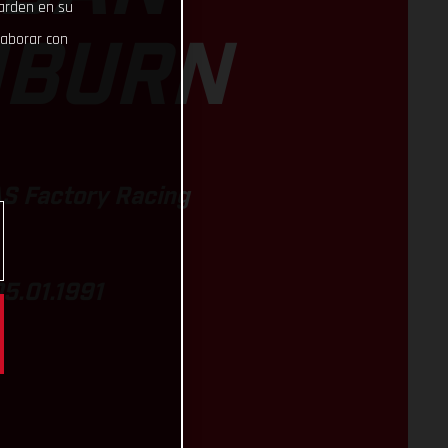
uarden en su
laborar con
HBURN
S Factory Racing
05.01.1991