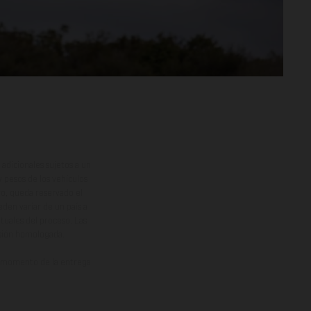
adicionales sujetos a un
y pesos de los vehículos
vo, queda reservado el
den variar de un país a
ituales del proceso. Las
rsión homologada.
el momento de la entrega