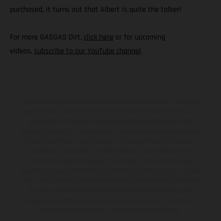
purchased, it turns out that Albert is quite the talker!
For more GASGAS Dirt,
click here
or for upcoming
videos,
subscribe to our YouTube channel
.
Los vehículos representados pueden diferenciarse del modelo de
serie y estar dotados de complementos adicionales sujetos a un
sobreprecio. Todas las indicaciones relativas al contenido del
suministro, aspecto, prestaciones, medidas y pesos de los vehículos
no son vinculantes y están sujetas a errores y fallos de impresión,
gramática y ortografía. Por este motivo, queda reservado el
derecho a realizar cualquier modificación. Recuerda que las
especificaciones de los distintos modelos pueden variar de un país a
otro. En el caso de superficies revestidas, puede haber diferencias
de color debido a las desviaciones habituales del proceso. Las
imágenes e ilustraciones de los modelos de enduro muestran el
estado de competición y no la versión homologada.