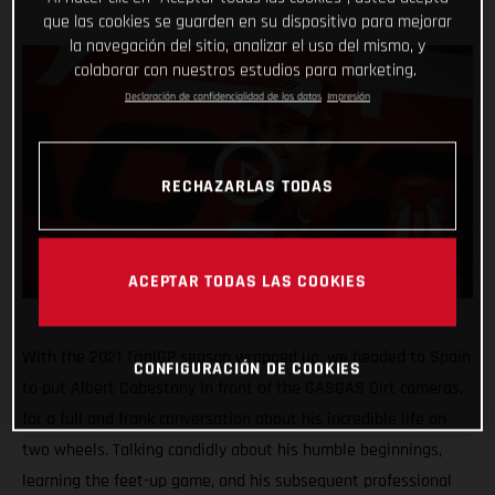
que las cookies se guarden en su dispositivo para mejorar
la navegación del sitio, analizar el uso del mismo, y
colaborar con nuestros estudios para marketing.
Declaración de confidencialidad de los datos
Impresión
RECHAZARLAS TODAS
ACEPTAR TODAS LAS COOKIES
With the 2021 TrialGP season wrapped up, we headed to Spain
CONFIGURACIÓN DE COOKIES
to put Albert Cabestany in front of the GASGAS Dirt cameras,
for a full and frank conversation about his incredible life on
two wheels. Talking candidly about his humble beginnings,
learning the feet-up game, and his subsequent professional