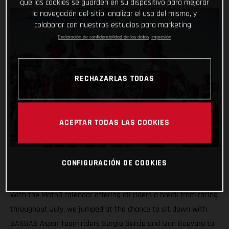
que las cookies se guarden en su dispositivo para mejorar
la navegación del sitio, analizar el uso del mismo, y
colaborar con nuestros estudios para marketing.
Declaración de confidencialidad de los datos
Impresión
RECHAZARLAS TODAS
ACEPTAR TODAS LAS COOKIES
CONFIGURACIÓN DE COOKIES
With the Moto3 calendar offering all riders a break from racing
throughout July, we jumped at the chance to sit down with
GASGAS Aspar Team riders Sergio Garcia and Izan Guevara to