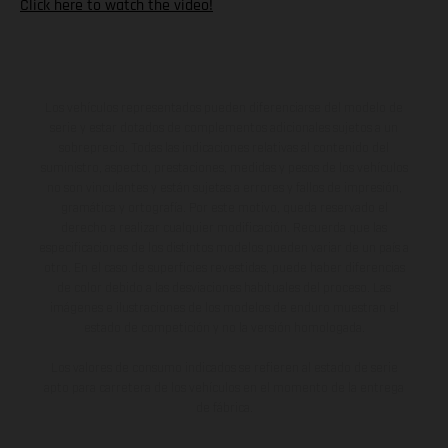
Click here to watch the video!
Los vehículos representados pueden diferenciarse del modelo de
serie y estar dotados de complementos adicionales sujetos a un
sobreprecio. Todas las indicaciones relativas al contenido del
suministro, aspecto, prestaciones, medidas y pesos de los vehículos
no son vinculantes y están sujetas a errores y fallos de impresión,
gramática y ortografía. Por este motivo, queda reservado el
derecho a realizar cualquier modificación. Recuerda que las
especificaciones de los distintos modelos pueden variar de un país a
otro. En el caso de superficies revestidas, puede haber diferencias
de color debido a las desviaciones habituales del proceso. Las
imágenes e ilustraciones de los modelos de enduro muestran el
estado de competición y no la versión homologada.
Los valores de consumo indicados se refieren al estado de serie
apto para carretera de los vehículos en el momento de la entrega
de fábrica.