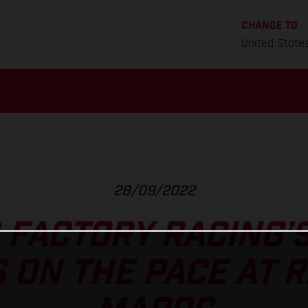
CHANGE TO
United State
28/09/2022
 FACTORY RACING’S
 ON THE PACE AT R