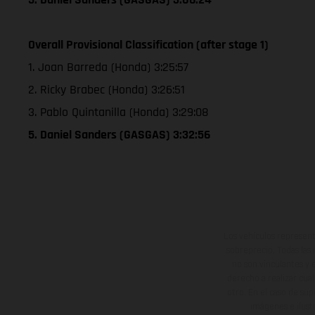
Overall Provisional Classification (after stage 1)
1. Joan Barreda (Honda) 3:25:57
2. Ricky Brabec (Honda) 3:26:51
3. Pablo Quintanilla (Honda) 3:29:08
5. Daniel Sanders (GASGAS) 3:32:56
Los vehículos represent
sobreprecio. Todas las 
no son vinculantes y 
derecho a realizar cua
otro. En el caso de sup
imágenes e ilust