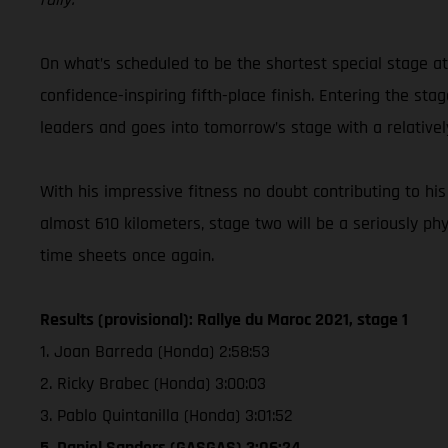
On what’s scheduled to be the shortest special stage at
confidence-inspiring fifth-place finish. Entering the st
leaders and goes into tomorrow’s stage with a relatively
With his impressive fitness no doubt contributing to his
almost 610 kilometers, stage two will be a seriously ph
time sheets once again.
Results (provisional): Rallye du Maroc 2021, stage 1
1. Joan Barreda (Honda) 2:58:53
2. Ricky Brabec (Honda) 3:00:03
3. Pablo Quintanilla (Honda) 3:01:52
5. Daniel Sanders (GASGAS) 3:06:24