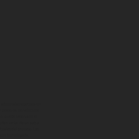
adicionales sujetos a un
y pesos de los vehículos
vo, queda reservado el
den variar de un país a
ituales del proceso. Las
rsión homologada.