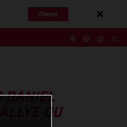
Change
s
 DANIEL
ALLYE DU