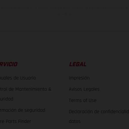
indicados se refieren al estado de serie apto para carretera de los vehículos en 
de fábrica.
RVICIO
LEGAL
uales de Usuario
Impresión
trol de Mantenimiento &
Avisos Legales
uridad
Terms of Use
ormación de seguridad
Declaración de confidenciali
re Parts Finder
datos