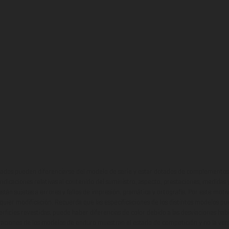
ados pueden diferenciarse del modelo de serie y estar dotados de complementos 
indicaciones relativas al contenido del suministro, aspecto, prestaciones, medidas 
están sujetas a errores y fallos de impresión, gramática y ortografía. Por este moti
lquier modificación. Recuerda que las especificaciones de los distintos modelos pue
erficies revestidas, puede haber diferencias de color debido a las desviaciones hab
raciones de los modelos de enduro muestran el estado de competición y no la ve