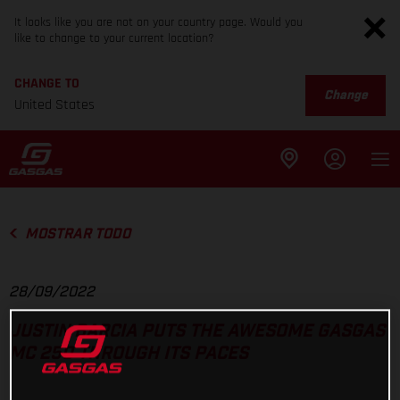
It looks like you are not on your country page. Would you
like to change to your current location?
CHANGE TO
Change
United States
MOSTRAR TODO
28/09/2022
JUSTIN BARCIA PUTS THE AWESOME GASGAS
MC 250 THROUGH ITS PACES