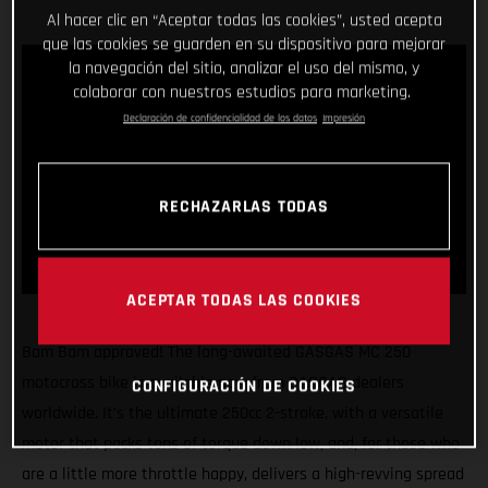
Al hacer clic en “Aceptar todas las cookies”, usted acepta
que las cookies se guarden en su dispositivo para mejorar
la navegación del sitio, analizar el uso del mismo, y
colaborar con nuestros estudios para marketing.
Declaración de confidencialidad de los datos
Impresión
RECHAZARLAS TODAS
ACEPTAR TODAS LAS COOKIES
Bam Bam approved! The long-awaited GASGAS MC 250
motocross bike is available now from GASGAS dealers
CONFIGURACIÓN DE COOKIES
worldwide. It’s the ultimate 250cc 2-stroke, with a versatile
motor that packs tons of torque down low, and, for those who
are a little more throttle happy, delivers a high-revving spread