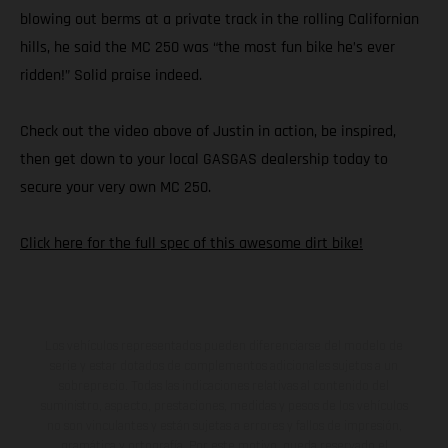
blowing out berms at a private track in the rolling Californian
hills, he said the MC 250 was “the most fun bike he’s ever
ridden!” Solid praise indeed.
Check out the video above of Justin in action, be inspired,
then get down to your local GASGAS dealership today to
secure your very own MC 250.
Click here for the full spec of this awesome dirt bike!
Los vehículos representados pueden diferenciarse del modelo de
serie y estar dotados de complementos adicionales sujetos a un
sobreprecio. Todas las indicaciones relativas al contenido del
suministro, aspecto, prestaciones, medidas y pesos de los vehículos
no son vinculantes y están sujetas a errores y fallos de impresión,
gramática y ortografía. Por este motivo, queda reservado el