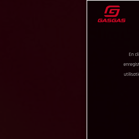
En cl
enregist
utilisa