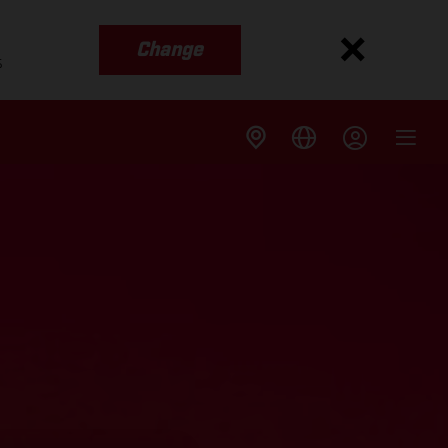
Change
s