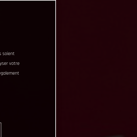
s soient
lyser votre
 également