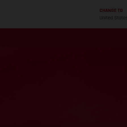
CHANGE TO
United State