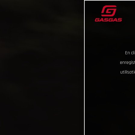
En cl
enregist
utilisa