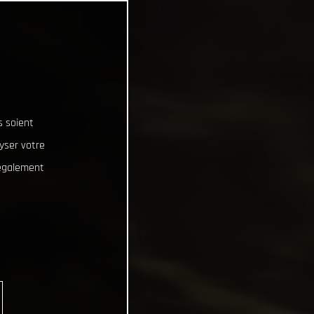
s soient
lyser votre
 également