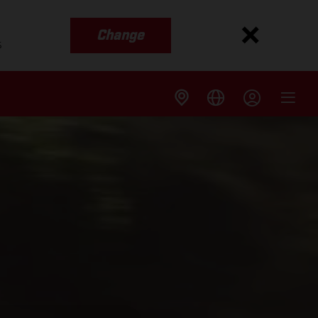
Change
s