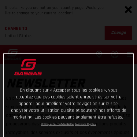
It looks like you are not on your country page. Would you
like to change to your current location?
CHANGE TO
Change
United States
NEWSLETTER
En cliquant sur « Accepter tous les cookies », vous
acceptez que des cookies soient enregistrés sur votre
En prenant part à la révolution GASGAS, tu ne t’abonnes pas
appareil pour améliorer votre navigation sur le site,
simplement à une newsletter – tu vas découvrir un monde de
analyser votre utilisation du site et soutenir nos efforts de
passion du deux roues en quelques clics. Chaque mois, nous te
marketing. Les cookies peuvent également être refusés.
proposerons des scoops inédits sur des innovations produits
Politique de confidentialité
Mentions légales
incroyables, des services exclusifs et des événements épiques