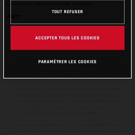
qui vont faire monter ton rythme cardiaque!
TOUT REFUSER
PRÊT?
ACCEPTER TOUS LES COOKIES
Les motos présentées en photo peuvent différer du modèle de
série sur certains détails et certaines sont équipées d’options
contre supplément. Toutes les indications sur le volume de
PARAMÉTRER LES COOKIES
livraison, l’aspect, les performances, les dimensions et les poids des
motos ne sont pas contraignantes et peuvent contenir des erreurs
de saisie ou d'impression ; elles sont donc faites sous réserve de
modification. Veuillez tenir compte du fait que les spécifications
des modèles peuvent varier d'un pays à un autre. Dans le cas des
surfaces revêtues, il peut y avoir des différences de couleur dues
aux écarts de processus habituels. Les images et illustrations des
modèles Enduro présentent les motos en configuration
compétition et non en configuration homologuée.
Les valeurs de consommation indiquées se réfèrent à l'état des
véhicules en état de marche en série au moment de la livraison en