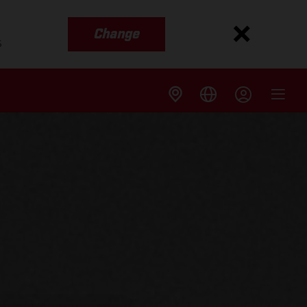
Change
s