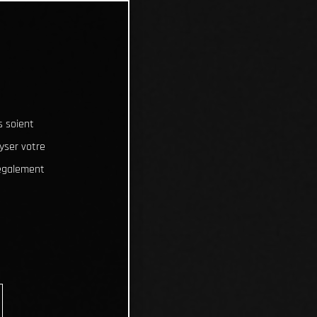
s soient
lyser votre
 également