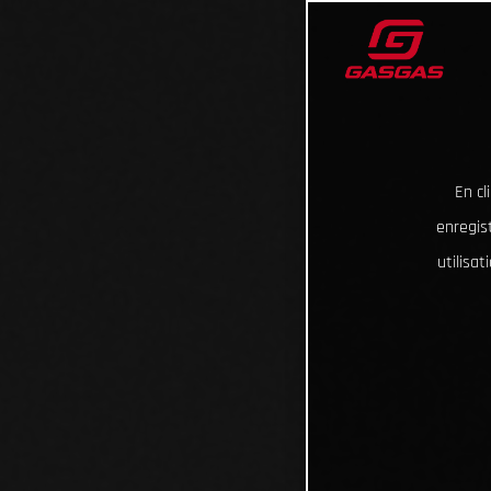
En cl
enregist
utilisa