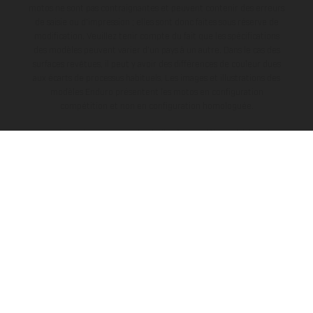
motos ne sont pas contraignantes et peuvent contenir des erreurs
de saisie ou d'impression ; elles sont donc faites sous réserve de
modification. Veuillez tenir compte du fait que les spécifications
des modèles peuvent varier d'un pays à un autre. Dans le cas des
surfaces revêtues, il peut y avoir des différences de couleur dues
aux écarts de processus habituels. Les images et illustrations des
modèles Enduro présentent les motos en configuration
compétition et non en configuration homologuée.
Les valeurs de consommation indiquées se réfèrent à l'état des
véhicules en état de marche en série au moment de la livraison en
usine.
L’ENTREPRISE