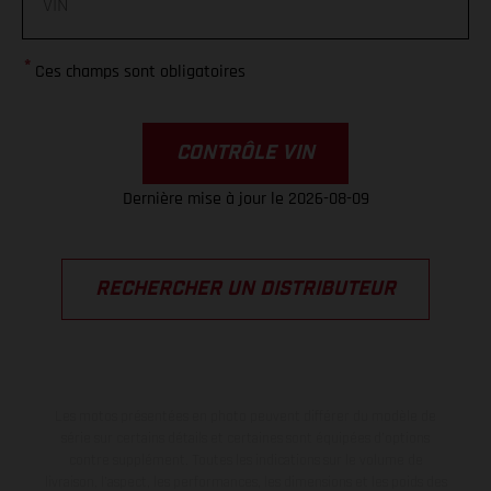
*
Ces champs sont obligatoires
CONTRÔLE VIN
Dernière mise à jour le 2026-08-09
RECHERCHER UN DISTRIBUTEUR
Les motos présentées en photo peuvent différer du modèle de
série sur certains détails et certaines sont équipées d’options
contre supplément. Toutes les indications sur le volume de
livraison, l’aspect, les performances, les dimensions et les poids des