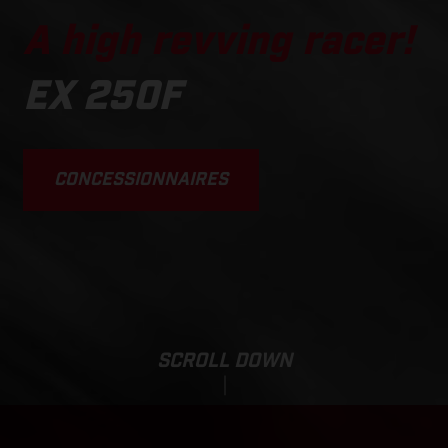
A high revving racer!
EX 250F
CONCESSIONNAIRES
SCROLL DOWN