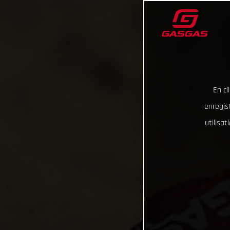
En cl
enregist
utilisa