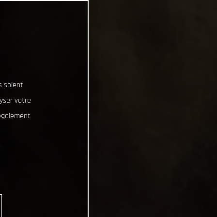
s soient
lyser votre
 également