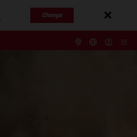
Change
s