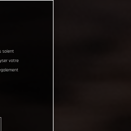
s soient
lyser votre
 également