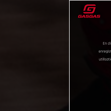
En cl
enregist
utilisa