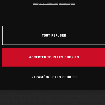
Politique de confidentialité
Mentions légales
TOUT REFUSER
ACCEPTER TOUS LES COOKIES
PARAMÉTRER LES COOKIES
en photo peuvent différer du modèle de série sur certains détails et certaines s
tes les indications sur le volume de livraison, l’aspect, les performances, les dime
aignantes et peuvent contenir des erreurs de saisie ou d'impression ; elles sont 