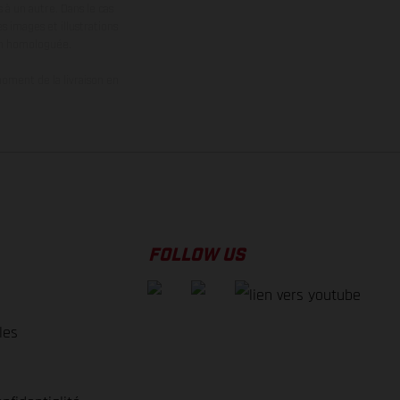
 à un autre. Dans le cas
s images et illustrations
on homologuée.
oment de la livraison en
FOLLOW US
les