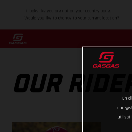
It looks like you are not on your country page.
Would you like to change to your current location?
OUR RIDE
En cl
enregist
utilisa