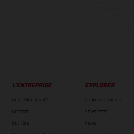
de modification. Veuill
des surfaces revêtues, i
des modèles E
Les valeurs de consomma
L’ENTREPRISE
EXPLORER
Bajaj Mobility AG
Concessionnaires
Contact
Newsletter
Carrière
News