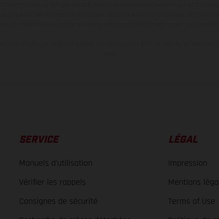
ez tenir compte du fait que les spécifications des modèles peuvent varier d'un pays
l peut y avoir des différences de couleur dues aux écarts de processus habituels. Le
nduro présentent les motos en configuration compétition et non en configurati
tion indiquées se réfèrent à l'état des véhicules en état de marche en série au m
usine.
SERVICE
LÉGAL
Manuels d’utilisation
Impression
Vérifier les rappels
Mentions léga
Consignes de sécurité
Terms of Use