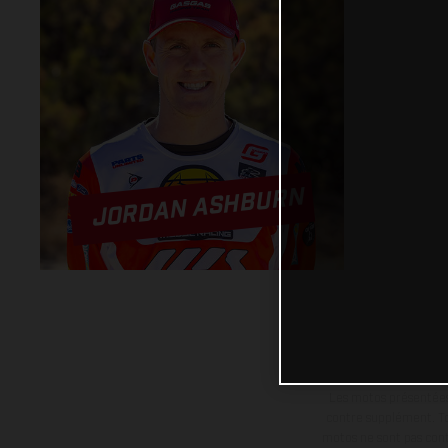
JORDAN ASHBURN
Les motos présentées 
contre supplément. Tou
motos ne sont pas contr