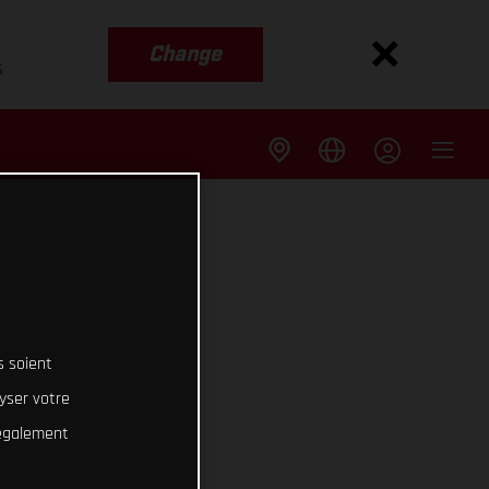
Change
s
s soient
lyser votre
 également