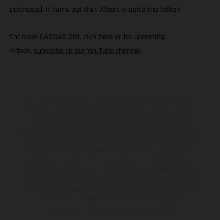
purchased, it turns out that Albert is quite the talker!
For more GASGAS Dirt,
click here
or for upcoming
videos,
subscribe to our YouTube channel
.
Les motos présentées en photo peuvent différer du modèle de
série sur certains détails et certaines sont équipées d’options
contre supplément. Toutes les indications sur le volume de
livraison, l’aspect, les performances, les dimensions et les poids des
motos ne sont pas contraignantes et peuvent contenir des erreurs
de saisie ou d'impression ; elles sont donc faites sous réserve de
modification. Veuillez tenir compte du fait que les spécifications
des modèles peuvent varier d'un pays à un autre. Dans le cas des
surfaces revêtues, il peut y avoir des différences de couleur dues
aux écarts de processus habituels. Les images et illustrations des
modèles Enduro présentent les motos en configuration
compétition et non en configuration homologuée.