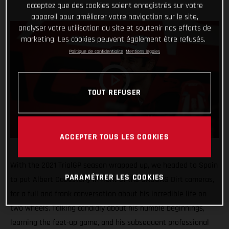
acceptez que des cookies soient enregistrés sur votre
appareil pour améliorer votre navigation sur le site,
analyser votre utilisation du site et soutenir nos efforts de
marketing. Les cookies peuvent également être refusés.
Politique de confidentialité
Mentions légales
TOUT REFUSER
ACCEPTER TOUS LES COOKIES
With the 2021 TrialGP season wrapped up, we headed to Spain
PARAMÉTRER LES COOKIES
to put Albert Cabestany in front of the GASGAS Dirt cameras,
for a full and frank conversation about his incredible life on
two wheels. Talking candidly about his humble beginnings,
learning the feet-up game, and his subsequent professional