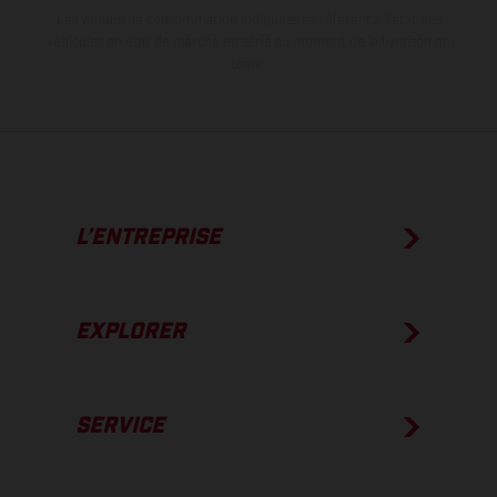
Les valeurs de consommation indiquées se réfèrent à l'état des
véhicules en état de marche en série au moment de la livraison en
usine.
L’ENTREPRISE
EXPLORER
SERVICE