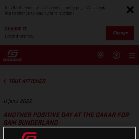
It looks like you are not on your country page. Would you
like to change to your current location?
CHANGE TO
Change
United States
TOUT AFFICHER
11 janv. 2022
ANOTHER POSITIVE DAY AT THE DAKAR FOR
SAM SUNDERLAND