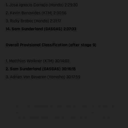
1. Jose Ignacio Cornejo (Honda) 2:29:30
2. Kevin Benavides (KTM) 2:30:56
3. Ricky Brabec (Honda) 2:31:17
14. Sam Sunderland (GASGAS) 2:37:33
Overall Provisional Classification (after stage 9)
1. Matthias Walkner (KTM) 30:14:03
2. Sam Sunderland (GASGAS) 30:16:15
3. Adrien Van Beveren (Yamaha) 30:17:59
Les motos présentées en photo peuvent différer du modèle de
série sur certains détails et certaines sont équipées d’options
contre supplément. Toutes les indications sur le volume de
livraison, l’aspect, les performances, les dimensions et les poids des