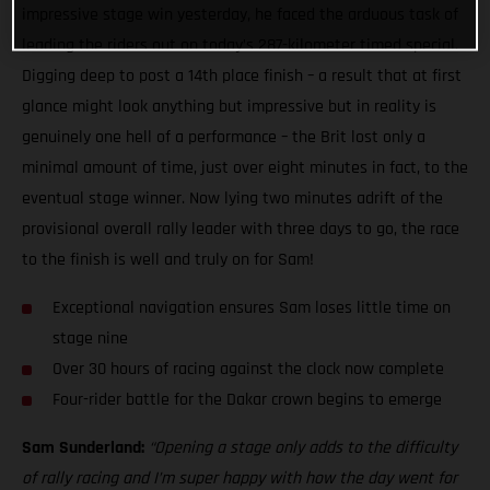
impressive stage win yesterday, he faced the arduous task of
leading the riders out on today’s 287-kilometer timed special.
Digging deep to post a 14th place finish – a result that at first
glance might look anything but impressive but in reality is
genuinely one hell of a performance – the Brit lost only a
minimal amount of time, just over eight minutes in fact, to the
eventual stage winner. Now lying two minutes adrift of the
provisional overall rally leader with three days to go, the race
to the finish is well and truly on for Sam!
Exceptional navigation ensures Sam loses little time on
stage nine
Over 30 hours of racing against the clock now complete
Four-rider battle for the Dakar crown begins to emerge
Sam Sunderland:
“Opening a stage only adds to the difficulty
of rally racing and I’m super happy with how the day went for