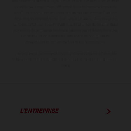
motos ne sont pas contraignantes et peuvent contenir des erreurs
de saisie ou d'impression ; elles sont donc faites sous réserve de
modification. Veuillez tenir compte du fait que les spécifications
des modèles peuvent varier d'un pays à un autre. Dans le cas des
surfaces revêtues, il peut y avoir des différences de couleur dues
aux écarts de processus habituels. Les images et illustrations des
modèles Enduro présentent les motos en configuration
compétition et non en configuration homologuée.
Les valeurs de consommation indiquées se réfèrent à l'état des
véhicules en état de marche en série au moment de la livraison en
usine.
L’ENTREPRISE