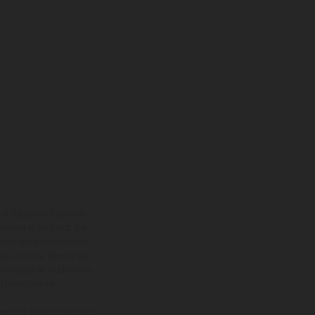
ont équipées d’options
nsions et les poids des
donc faites sous réserve
 à un autre. Dans le cas
s images et illustrations
on homologuée.
oment de la livraison en