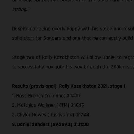
strong.”
Despite not being overly happy with his stage one resul
solid start for Sanders and one that he can easily build
Stage two of Rally Kazakhstan will allow Daniel to regro
to successfully navigate his way through the 280km spe
Results (provisional): Rally Kazakhstan 2021, stage 1
1. Ross Branch (Yamaha) 3:14:07
2. Matthias Walkner (KTM) 3:16:15
3. Skyler Howes (Husqvarna) 3:17:44
9. Daniel Sanders (GASGAS) 3:31:30