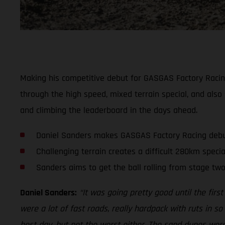
Making his competitive debut for GASGAS Factory Racing 
through the high speed, mixed terrain special, and also 
and climbing the leaderboard in the days ahead.
Daniel Sanders makes GASGAS Factory Racing deb
Challenging terrain creates a difficult 280km specia
Sanders aims to get the ball rolling from stage tw
Daniel Sanders:
“It was going pretty good until the first
were a lot of fast roads, really hardpack with ruts in s
best day, but not the worst either. The sand dunes were