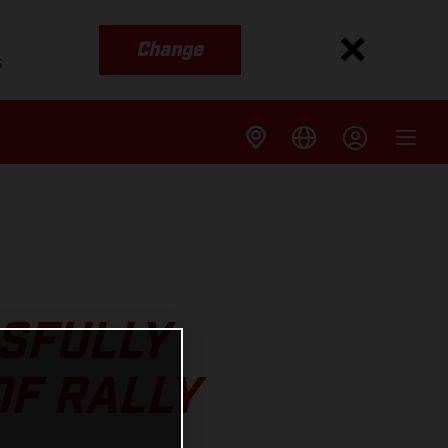
Change
s
SFULLY
OF RALLY