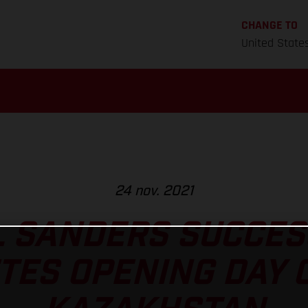
CHANGE TO
United State
24 nov. 2021
L SANDERS SUCCES
ES OPENING DAY 