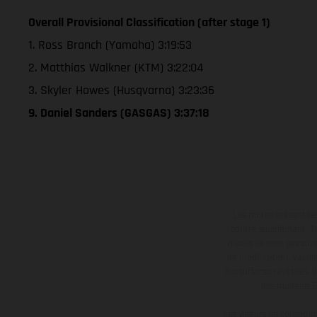
Overall Provisional Classification (after stage 1)
1. Ross Branch (Yamaha) 3:19:53
2. Matthias Walkner (KTM) 3:22:04
3. Skyler Howes (Husqvarna) 3:23:36
9. Daniel Sanders (GASGAS) 3:37:18
Les motos présentées 
contre supplément. Tou
motos ne sont pas contr
de modification. Veuill
des surfaces revêtues, i
des modèles E
Les valeurs de consomma