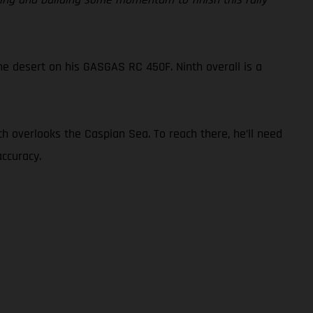
he desert on his GASGAS RC 450F. Ninth overall is a
ch overlooks the Caspian Sea. To reach there, he’ll need
ccuracy.