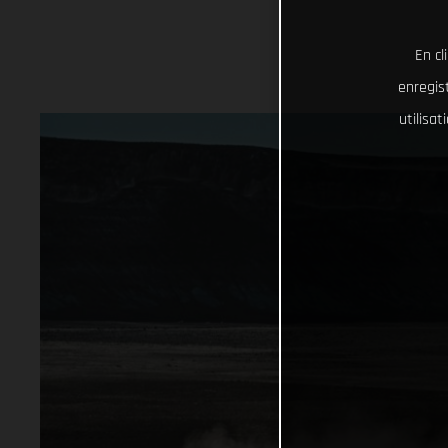
En cl
enregist
utilisa