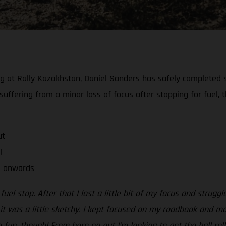
at Rally Kazakhstan, Daniel Sanders has safely completed sta
suffering from a minor loss of focus after stopping for fuel, 
ut
l
o onwards
 fuel stop. After that I lost a little bit of my focus and strug
o it was a little sketchy. I kept focused on my roadbook and m
 fun, though! From here on out I’m looking to get the ball ro