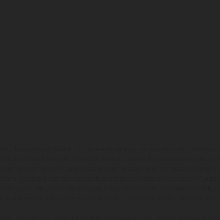
en photo peuvent différer du modèle de série sur certains détails et certaines s
tes les indications sur le volume de livraison, l’aspect, les performances, les dime
aignantes et peuvent contenir des erreurs de saisie ou d'impression ; elles sont 
ez tenir compte du fait que les spécifications des modèles peuvent varier d'un pays
l peut y avoir des différences de couleur dues aux écarts de processus habituels. Le
nduro présentent les motos en configuration compétition et non en configurati
tion indiquées se réfèrent à l'état des véhicules en état de marche en série au m