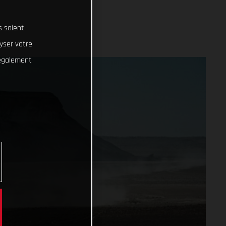
s soient
lyser votre
 également