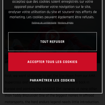
acceptez que des cookies soient enregistrés sur votre
appareil pour améliorer votre navigation sur le site,
analyser votre utilisation du site et soutenir nos efforts de
marketing. Les cookies peuvent également être refusés.
Politique de confidentialité
Mentions légales
TOUT REFUSER
ACCEPTER TOUS LES COOKIES
First, we went stateside to get the low-down from our AMA
PARAMÉTRER LES COOKIES
Supercross and Pro Motocross riders. Now, we’re back in
Europe and pointing the GASGAS Dirt cameras at none other
than Taddy Blazusiak! One of the biggest names in offroad
motorsports, the hard enduro legend needs little introduction.