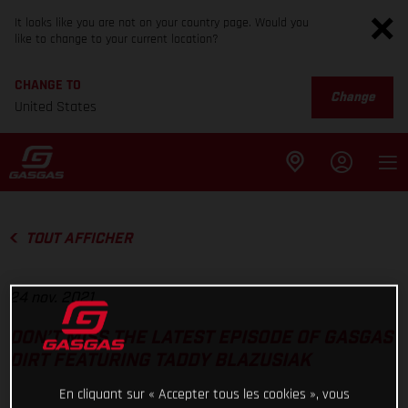
It looks like you are not on your country page. Would you
like to change to your current location?
CHANGE TO
Change
United States
TOUT AFFICHER
24 nov. 2021
DON’T MISS THE LATEST EPISODE OF GASGAS
DIRT FEATURING TADDY BLAZUSIAK
En cliquant sur « Accepter tous les cookies », vous