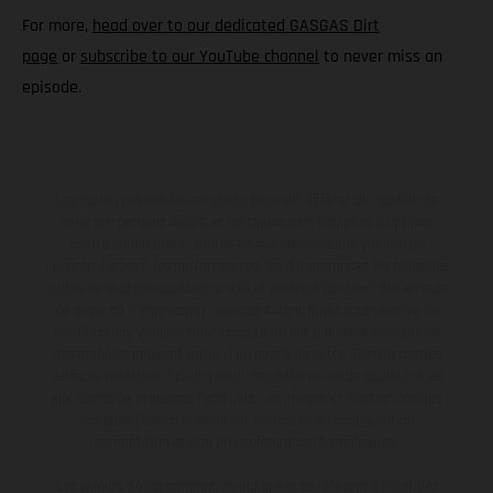
For more,
head over to our dedicated GASGAS Dirt
page
or
subscribe to our YouTube channel
to never miss an
episode.
Les motos présentées en photo peuvent différer du modèle de
série sur certains détails et certaines sont équipées d’options
contre supplément. Toutes les indications sur le volume de
livraison, l’aspect, les performances, les dimensions et les poids des
motos ne sont pas contraignantes et peuvent contenir des erreurs
de saisie ou d'impression ; elles sont donc faites sous réserve de
modification. Veuillez tenir compte du fait que les spécifications
des modèles peuvent varier d'un pays à un autre. Dans le cas des
surfaces revêtues, il peut y avoir des différences de couleur dues
aux écarts de processus habituels. Les images et illustrations des
modèles Enduro présentent les motos en configuration
compétition et non en configuration homologuée.
Les valeurs de consommation indiquées se réfèrent à l'état des