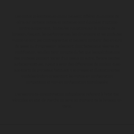
Les motos présentées en photo peuvent différer du modèle de
série sur certains détails et certaines sont équipées d’options
contre supplément. Toutes les indications sur le volume de
livraison, l’aspect, les performances, les dimensions et les poids des
motos ne sont pas contraignantes et peuvent contenir des erreurs
de saisie ou d'impression ; elles sont donc faites sous réserve de
modification. Veuillez tenir compte du fait que les spécifications
des modèles peuvent varier d'un pays à un autre. Dans le cas des
surfaces revêtues, il peut y avoir des différences de couleur dues
aux écarts de processus habituels. Les images et illustrations des
modèles Enduro présentent les motos en configuration
compétition et non en configuration homologuée.
Les valeurs de consommation indiquées se réfèrent à l'état des
véhicules en état de marche en série au moment de la livraison en
usine.