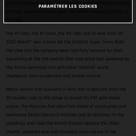
2022 FIM Awards in San Marino as the brand officially wrapped
PARAMÉTRER LES COOKIES
its most successful racing year. The brand now has 34 titles in
the bag!
The #1 rider, the #1 team, the #2 rider and 10 wins from 20:
2022 Moto3™ was a blast for the GASGAS Aspar Team. Both
the crew and the company were rightfully honored for their
supremacy at the FIM Awards that took place last weekend on
the Italian peninsula and with other GASGAS’ world
champions: Sam Sunderland and Andrea Verona.
Moto3 winner Izan Guevarra (7 wins and 13 podiums from the
20 rounds) took to the stage to accept his FIM gold medal
status. The Majorcan had classified ahead of countryman and
teammate Sergio Garcia (3 victories and 10 rostrums) in the
standings and ruled the Moto3 division despite the often
chaotic, unpredictable and incredibly close nature of the