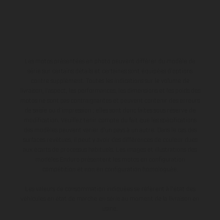
Les motos présentées en photo peuvent différer du modèle de
série sur certains détails et certaines sont équipées d’options
contre supplément. Toutes les indications sur le volume de
livraison, l’aspect, les performances, les dimensions et les poids des
motos ne sont pas contraignantes et peuvent contenir des erreurs
de saisie ou d'impression ; elles sont donc faites sous réserve de
modification. Veuillez tenir compte du fait que les spécifications
des modèles peuvent varier d'un pays à un autre. Dans le cas des
surfaces revêtues, il peut y avoir des différences de couleur dues
aux écarts de processus habituels. Les images et illustrations des
modèles Enduro présentent les motos en configuration
compétition et non en configuration homologuée.
Les valeurs de consommation indiquées se réfèrent à l'état des
véhicules en état de marche en série au moment de la livraison en
usine.