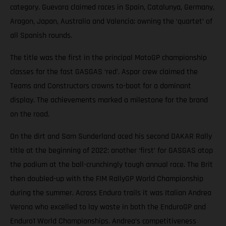
category. Guevara claimed races in Spain, Catalunya, Germany,
Aragon, Japan, Australia and Valencia; owning the ‘quartet’ of
all Spanish rounds.
The title was the first in the principal MotoGP championship
classes for the fast GASGAS ‘red’. Aspar crew claimed the
Teams and Constructors crowns to-boot for a dominant
display. The achievements marked a milestone for the brand
on the road.
On the dirt and Sam Sunderland aced his second DAKAR Rally
title at the beginning of 2022: another ‘first’ for GASGAS atop
the podium at the ball-crunchingly tough annual race. The Brit
then doubled-up with the FIM RallyGP World Championship
during the summer. Across Enduro trails it was Italian Andrea
Verona who excelled to lay waste in both the EnduroGP and
Enduro1 World Championships. Andrea’s competitiveness