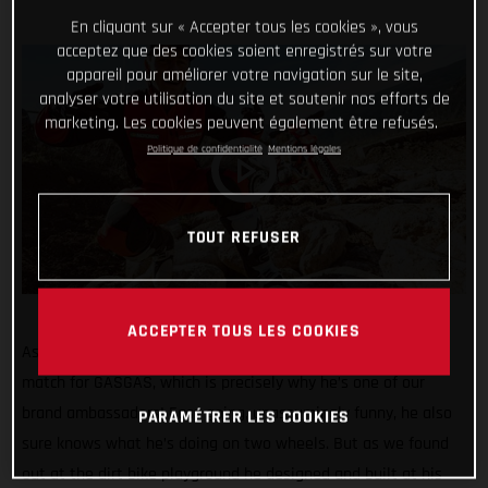
En cliquant sur « Accepter tous les cookies », vous
acceptez que des cookies soient enregistrés sur votre
appareil pour améliorer votre navigation sur le site,
analyser votre utilisation du site et soutenir nos efforts de
marketing. Les cookies peuvent également être refusés.
Politique de confidentialité
Mentions légales
TOUT REFUSER
ACCEPTER TOUS LES COOKIES
As riders go, Adrian Guggemos is pretty much the perfect
match for GASGAS, which is precisely why he’s one of our
brand ambassadors! Easy going, unassumingly funny, he also
PARAMÉTRER LES COOKIES
sure knows what he’s doing on two wheels. But as we found
out at the dirt bike playground he designed and built at his