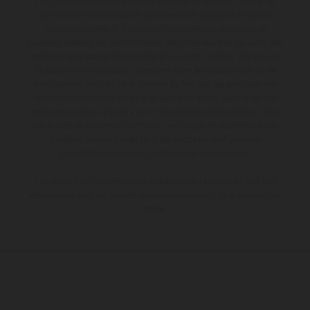
Les motos présentées en photo peuvent différer du modèle de
série sur certains détails et certaines sont équipées d’options
contre supplément. Toutes les indications sur le volume de
livraison, l’aspect, les performances, les dimensions et les poids des
motos ne sont pas contraignantes et peuvent contenir des erreurs
de saisie ou d'impression ; elles sont donc faites sous réserve de
modification. Veuillez tenir compte du fait que les spécifications
des modèles peuvent varier d'un pays à un autre. Dans le cas des
surfaces revêtues, il peut y avoir des différences de couleur dues
aux écarts de processus habituels. Les images et illustrations des
modèles Enduro présentent les motos en configuration
compétition et non en configuration homologuée.
Les valeurs de consommation indiquées se réfèrent à l'état des
véhicules en état de marche en série au moment de la livraison en
usine.