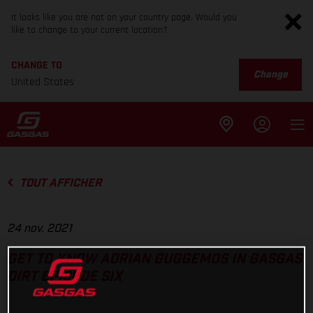
It looks like you are not on your country page. Would you
like to change to your current location?
CHANGE TO
Change
United States
TOUT AFFICHER
24 nov. 2021
GET TO KNOW ADRIAN GUGGEMOS IN GASGAS
DIRT EPISODE SIX