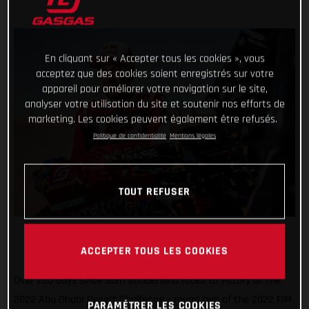
En cliquant sur « Accepter tous les cookies », vous
acceptez que des cookies soient enregistrés sur votre
appareil pour améliorer votre navigation sur le site,
analyser votre utilisation du site et soutenir nos efforts de
marketing. Les cookies peuvent également être refusés.
Politique de confidentialité
Mentions légales
TOUT REFUSER
ACCEPTER TOUS LES COOKIES
Over 200 days since Sam Sunderland raced to victory at the
2022 Abu Dhabi Desert Challenge – round two of the 2022 FIM
PARAMÉTRER LES COOKIES