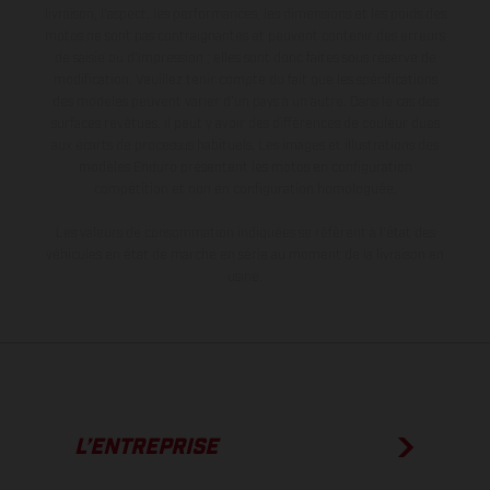
livraison, l’aspect, les performances, les dimensions et les poids des
motos ne sont pas contraignantes et peuvent contenir des erreurs
de saisie ou d'impression ; elles sont donc faites sous réserve de
modification. Veuillez tenir compte du fait que les spécifications
des modèles peuvent varier d'un pays à un autre. Dans le cas des
surfaces revêtues, il peut y avoir des différences de couleur dues
aux écarts de processus habituels. Les images et illustrations des
modèles Enduro présentent les motos en configuration
compétition et non en configuration homologuée.
Les valeurs de consommation indiquées se réfèrent à l'état des
véhicules en état de marche en série au moment de la livraison en
usine.
L’ENTREPRISE