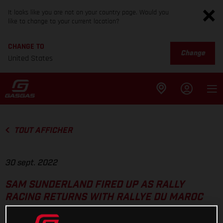
It looks like you are not on your country page. Would you
like to change to your current location?
CHANGE TO
Change
United States
TOUT AFFICHER
30 sept. 2022
SAM SUNDERLAND FIRED UP AS RALLY
RACING RETURNS WITH RALLYE DU MAROC