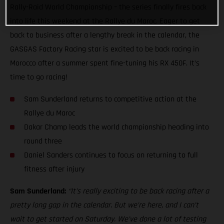
Rally-Raid World Championship – the series finally fires back
into life this weekend at the Rallye du Maroc. Eager to get
back to business after a lengthy break in the calendar, the
GASGAS Factory Racing star is excited to be back racing in
Morocco after a summer spent fine-tuning his RX 450F. It’s
time to go racing!
Sam Sunderland returns to competitive action at the
Rallye du Maroc
Dakar Champ leads the world championship heading into
round three
Daniel Sanders continues to focus on returning to full
fitness after injury
Sam Sunderland:
“It’s really exciting to be back racing after a
pretty long gap in the calendar. But we’re here, and I can’t
wait to get started on Saturday. We’ve done a lot of testing