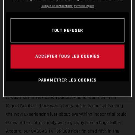
Politique de confidentialité
Mentions légales
TOUT REFUSER
ACCEPTER TOUS LES COOKIES
PARAMÉTRER LES COOKIES
It was short. It was action packed. And for our main man
Miquel Gelabert there were plenty of thrills and spills along
the way! Experiencing just about everything indoor trial could
throw at him, after luckily walking away from a huge fall in
Andorra, our GASGAS TXT GP 300 rider finished fifth in the