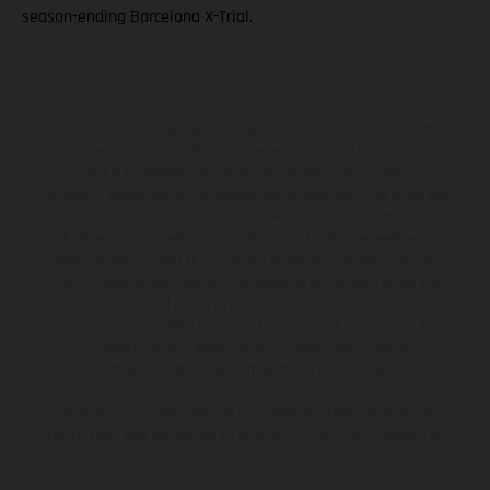
season-ending Barcelona X-Trial.
Les motos présentées en photo peuvent différer du modèle de
série sur certains détails et certaines sont équipées d’options
contre supplément. Toutes les indications sur le volume de
livraison, l’aspect, les performances, les dimensions et les poids des
motos ne sont pas contraignantes et peuvent contenir des erreurs
de saisie ou d'impression ; elles sont donc faites sous réserve de
modification. Veuillez tenir compte du fait que les spécifications
des modèles peuvent varier d'un pays à un autre. Dans le cas des
surfaces revêtues, il peut y avoir des différences de couleur dues
aux écarts de processus habituels. Les images et illustrations des
modèles Enduro présentent les motos en configuration
compétition et non en configuration homologuée.
Les valeurs de consommation indiquées se réfèrent à l'état des
véhicules en état de marche en série au moment de la livraison en
usine.