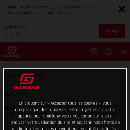
It looks like you are not on your country page. Would you
like to change to your current location?
CHANGE TO
Change
United States
TOUT AFFICHER
10 déc. 2021
En cliquant sur « Accepter tous les cookies », vous
WATCH NOW: GASGAS FACTORY RACING AT
acceptez que des cookies soient enregistrés sur votre
THE 2021 X-TRIAL WORLD CHAMPIONSHIP
appareil pour améliorer votre navigation sur le site,
analyser votre utilisation du site et soutenir nos efforts de
marketing. Les cookies peuvent également être refusés.