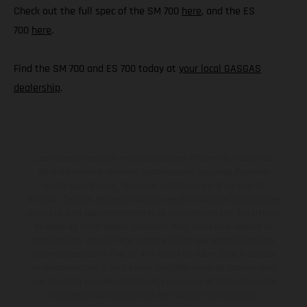
Check out the full spec of the SM 700
here
, and the ES
700
here
.
Find the SM 700 and ES 700 today at
your local GASGAS
dealership
.
Les motos présentées en photo peuvent différer du modèle de
série sur certains détails et certaines sont équipées d’options
contre supplément. Toutes les indications sur le volume de
livraison, l’aspect, les performances, les dimensions et les poids des
motos ne sont pas contraignantes et peuvent contenir des erreurs
de saisie ou d'impression ; elles sont donc faites sous réserve de
modification. Veuillez tenir compte du fait que les spécifications
des modèles peuvent varier d'un pays à un autre. Dans le cas des
surfaces revêtues, il peut y avoir des différences de couleur dues
aux écarts de processus habituels. Les images et illustrations des
modèles Enduro présentent les motos en configuration