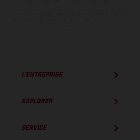
compétition et non en configuration homologuée.
Les valeurs de consommation indiquées se réfèrent à l'état des
véhicules en état de marche en série au moment de la livraison en
usine.
L’ENTREPRISE
EXPLORER
SERVICE