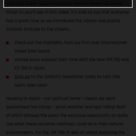
truly epic event, super-successful, and we filmed the whole
thing! As you’ll see in this video, it’s safe to say that everyone
had a great time as we introduced the vibrant and playful
GASGAS attitude to the streets.
Check out the highlights from our first ever international
street bike launch
Invited press enjoyed their time with the new SM 700 and
ES 700 in Spain
Sign-up
to the GASGAS newsletter today as test ride
spots open soon
Heading to Spain – our spiritual home – meant we were
guaranteed two things – great weather and epic riding! Both
of which allowed the press the exclusive opportunity to really
see what these versatile machines could do in their natural
environments. For the SM 700, it was all about exploring the