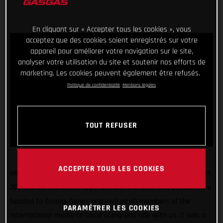
En cliquant sur « Accepter tous les cookies », vous
acceptez que des cookies soient enregistrés sur votre
appareil pour améliorer votre navigation sur le site,
analyser votre utilisation du site et soutenir nos efforts de
marketing. Les cookies peuvent également être refusés.
Politique de confidentialité
Mentions légales
TOUT REFUSER
ACCEPTER TOUS LES COOKIES
What a fun few days! Making sure we unveiled our all-new SM
700 and ES 700 street-legal bikes in the best way possible, we
headed to Girona, Spain, and invited 40 members of the
PARAMÉTRER LES COOKIES
international media to come along and ride with us. It was a