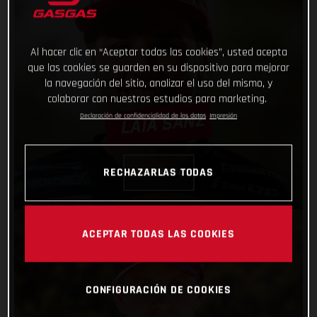
Al hacer clic en “Aceptar todas las cookies”, usted acepta
que las cookies se guarden en su dispositivo para mejorar
la navegación del sitio, analizar el uso del mismo, y
colaborar con nuestros estudios para marketing.
Declaración de confidencialidad de los datos
Impresión
LAIA SANZ
RECHAZARLAS TODAS
VER PERFIL
ACEPTAR TODAS LAS COOKIES
CONFIGURACIÓN DE COOKIES