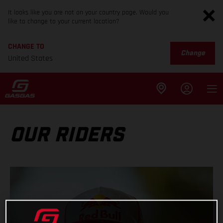
It looks like you are not on your country page. Would you
like to change to your current location?
CHANGE TO
Change
United States
OUR RIDERS