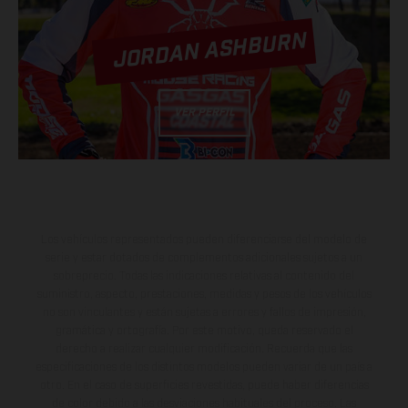
JORDAN ASHBURN
VER PERFIL
Los vehículos representados pueden diferenciarse del modelo de
serie y estar dotados de complementos adicionales sujetos a un
sobreprecio. Todas las indicaciones relativas al contenido del
suministro, aspecto, prestaciones, medidas y pesos de los vehículos
no son vinculantes y están sujetas a errores y fallos de impresión,
gramática y ortografía. Por este motivo, queda reservado el
derecho a realizar cualquier modificación. Recuerda que las
especificaciones de los distintos modelos pueden variar de un país a
otro. En el caso de superficies revestidas, puede haber diferencias
de color debido a las desviaciones habituales del proceso. Las