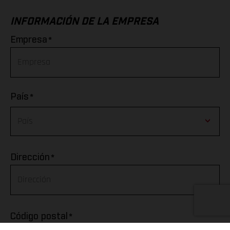
INFORMACIÓN DE LA EMPRESA
*
Empresa
*
País
Afghanistan
*
Dirección
Albania
Algeria
*
Código postal
American Samoa