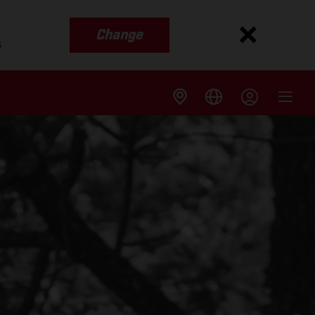
Change
s