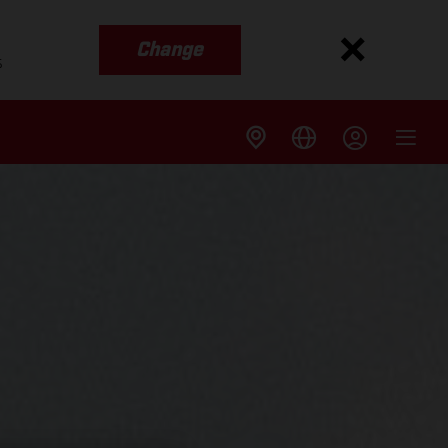
Change
s