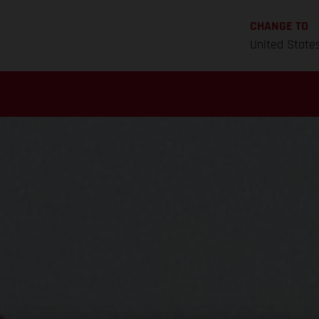
CHANGE TO
United State