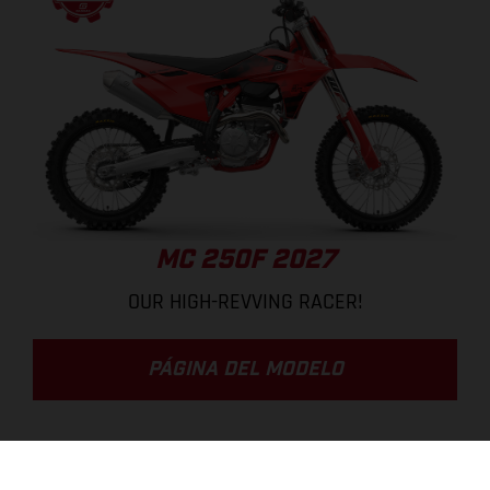
MC 250F 2027
OUR HIGH-REVVING RACER!
PÁGINA DEL MODELO