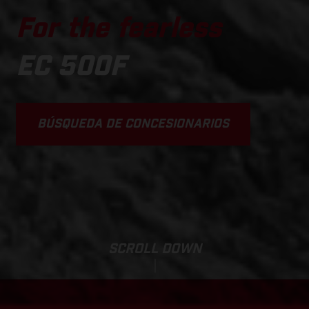
For the fearless
EC 500F
BÚSQUEDA DE CONCESIONARIOS
SCROLL DOWN