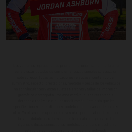
JORDAN ASHBURN
VER PERFIL
Los vehículos representados pueden diferenciarse del modelo de
serie y estar dotados de complementos adicionales sujetos a un
sobreprecio. Todas las indicaciones relativas al contenido del
suministro, aspecto, prestaciones, medidas y pesos de los vehículos
no son vinculantes y están sujetas a errores y fallos de impresión,
gramática y ortografía. Por este motivo, queda reservado el
derecho a realizar cualquier modificación. Recuerda que las
especificaciones de los distintos modelos pueden variar de un país a
otro. En el caso de superficies revestidas, puede haber diferencias
de color debido a las desviaciones habituales del proceso. Las
imágenes e ilustraciones de los modelos de enduro muestran el
estado de competición y no la versión homologada.