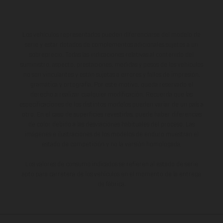
Los vehículos representados pueden diferenciarse del modelo de
serie y estar dotados de complementos adicionales sujetos a un
sobreprecio. Todas las indicaciones relativas al contenido del
suministro, aspecto, prestaciones, medidas y pesos de los vehículos
no son vinculantes y están sujetas a errores y fallos de impresión,
gramática y ortografía. Por este motivo, queda reservado el
derecho a realizar cualquier modificación. Recuerda que las
especificaciones de los distintos modelos pueden variar de un país a
otro. En el caso de superficies revestidas, puede haber diferencias
de color debido a las desviaciones habituales del proceso. Las
imágenes e ilustraciones de los modelos de enduro muestran el
estado de competición y no la versión homologada.
Los valores de consumo indicados se refieren al estado de serie
apto para carretera de los vehículos en el momento de la entrega
de fábrica.