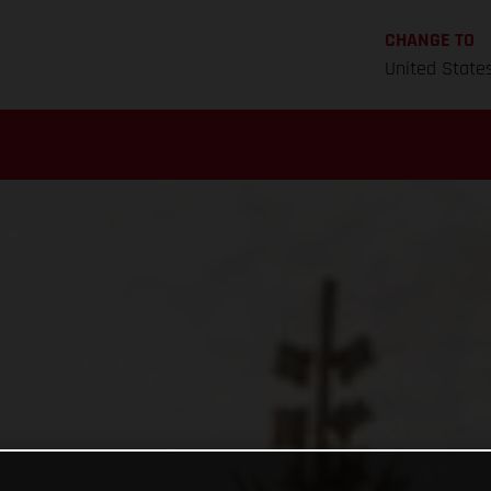
CHANGE TO
United State