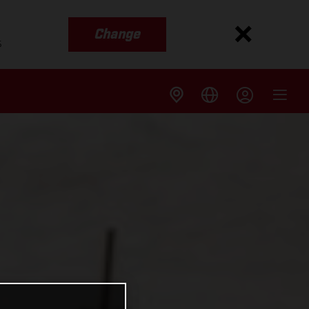
Change
s