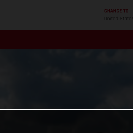
CHANGE TO
United State