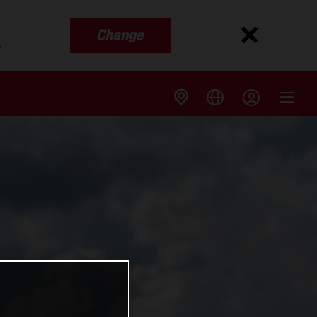
Change
s