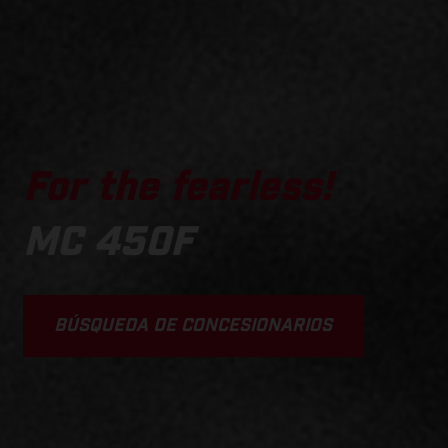
For the fearless!
MC 450F
BÚSQUEDA DE CONCESIONARIOS