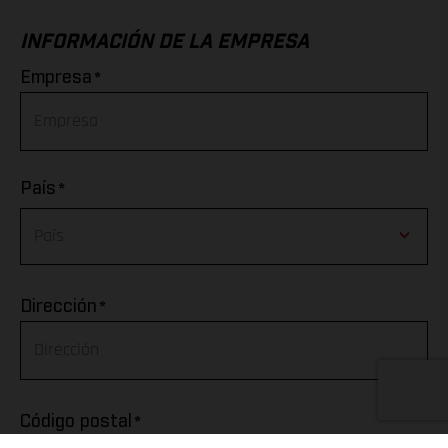
INFORMACIÓN DE LA EMPRESA
*
Empresa
*
País
Afghanistan
*
Dirección
Albania
Algeria
*
Código postal
American Samoa