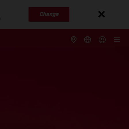
Change
s