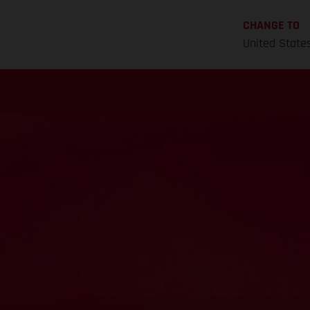
CHANGE TO
United State