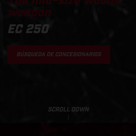
The mid-size woods
weapon
EC 250
BÚSQUEDA DE CONCESIONARIOS
SCROLL DOWN