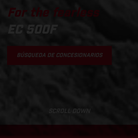
For the fearless
EC 500F
BÚSQUEDA DE CONCESIONARIOS
SCROLL DOWN