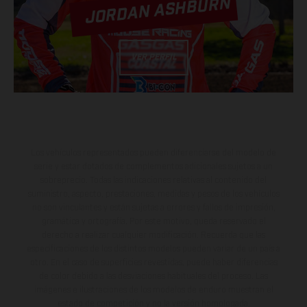
JORDAN ASHBURN
VER PERFIL
Los vehículos representados pueden diferenciarse del modelo de
serie y estar dotados de complementos adicionales sujetos a un
sobreprecio. Todas las indicaciones relativas al contenido del
suministro, aspecto, prestaciones, medidas y pesos de los vehículos
no son vinculantes y están sujetas a errores y fallos de impresión,
gramática y ortografía. Por este motivo, queda reservado el
derecho a realizar cualquier modificación. Recuerda que las
especificaciones de los distintos modelos pueden variar de un país a
otro. En el caso de superficies revestidas, puede haber diferencias
de color debido a las desviaciones habituales del proceso. Las
imágenes e ilustraciones de los modelos de enduro muestran el
estado de competición y no la versión homologada.