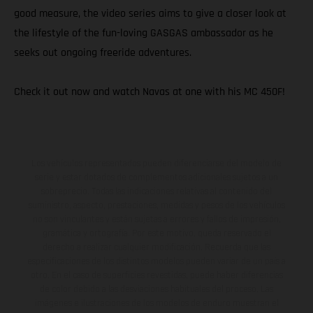
good measure, the video series aims to give a closer look at
the lifestyle of the fun-loving GASGAS ambassador as he
seeks out ongoing freeride adventures.
Check it out now and watch Navas at one with his MC 450F!
Los vehículos representados pueden diferenciarse del modelo de
serie y estar dotados de complementos adicionales sujetos a un
sobreprecio. Todas las indicaciones relativas al contenido del
suministro, aspecto, prestaciones, medidas y pesos de los vehículos
no son vinculantes y están sujetas a errores y fallos de impresión,
gramática y ortografía. Por este motivo, queda reservado el
derecho a realizar cualquier modificación. Recuerda que las
especificaciones de los distintos modelos pueden variar de un país a
otro. En el caso de superficies revestidas, puede haber diferencias
de color debido a las desviaciones habituales del proceso. Las
imágenes e ilustraciones de los modelos de enduro muestran el