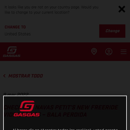
It looks like you are not on your country page. Would you
like to change to your current location?
CHANGE TO
Change
United States
MOSTRAR TODO
9 mar 2022
CHECK OUT NAVAS PETIT’S NEW FREERIDE
VIDEO SERIES – BALA PERDIDA