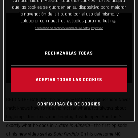
Al hacer clic en “Aceptar todas las cookies”, usted acepta
que las cookies se guarden en su dispositivo para mejorar
la navegación del sitio, analizar el uso del mismo, y
colaborar con nuestros estudios para marketing.
Declaración de confidencialidad de los datos
Impresión
RECHAZARLAS TODAS
ACEPTAR TODAS LAS COOKIES
GET ON THE GAS! It’s the only way GASGAS ambassador Navas
CONFIGURACIÓN DE COOKIES
Petit knows how to ride. No matter where, it’s always about
big jumps, fun times, and keeping it wide open. And that’s
exactly what he does in
A date in Almeria
– the first episode
of his new video series
Bala Perdida
. On his awesome MC